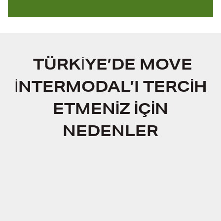
TÜRK
İ
YE’DE
MOVE
İ
NTERMODAL’I TERCIH
ETMENIZ İÇIN
NEDENLER