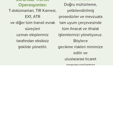
Operasyonları
Doğru mühürleme,
T-dokümanları, TIR Karnesi,
yetkilendirilmiş
EX1, ATR
prosedürler ve mevzuata
ve diğer tüm transit evrak
tam uyum çerçevesinde
süreçleri
tüm ihracat ve ithalat
uzman ekiplerimiz
işlemlerinizi yönetiyoruz.
tarafından eksiksiz
Böylece
şekilde yönetilir.
gecikme riskleri minimize
edilir ve
uluslararası ticaret
operasyonlarınız
kesintisiz şekilde
sürdürülür.