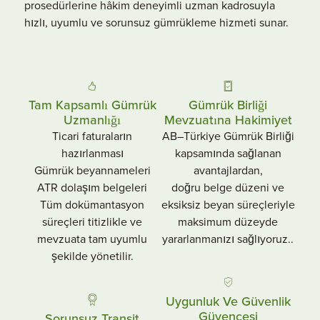
prosedürlerine hâkim deneyimli uzman kadrosuyla
hızlı, uyumlu ve sorunsuz gümrükleme hizmeti sunar.
Tam Kapsamlı Gümrük
Gümrük Birliği
Uzmanlığı
Mevzuatına Hakimiyet
Ticari faturaların
AB–Türkiye Gümrük Birliği
hazırlanması
kapsamında sağlanan
Gümrük beyannameleri
avantajlardan,
ATR dolaşım belgeleri
doğru belge düzeni ve
Tüm dokümantasyon
eksiksiz beyan süreçleriyle
süreçleri titizlikle ve
maksimum düzeyde
mevzuata tam uyumlu
yararlanmanızı sağlıyoruz..
şekilde yönetilir.
Uygunluk Ve Güvenlik
Güvencesi
Sorunsuz Transit